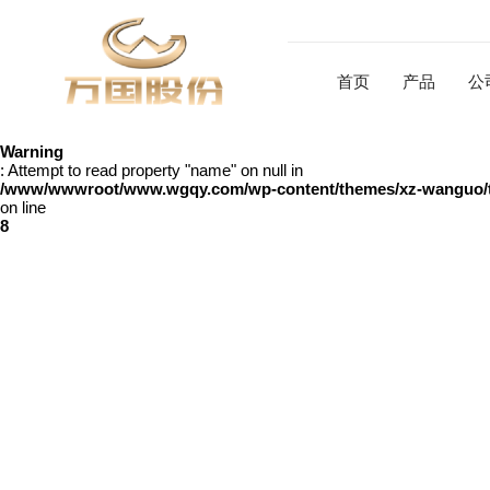
首页
产品
公
Warning
: Attempt to read property "name" on null in
/www/wwwroot/www.wgqy.com/wp-content/themes/xz-wanguo/tem
on line
8