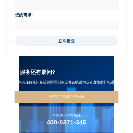
对服务还有疑问?
如您有任何疑问希望得到即刻响应可在线咨询或者直接拨打电话
与产品工程师在线沟通
全国统一咨询热线
400-0371-345