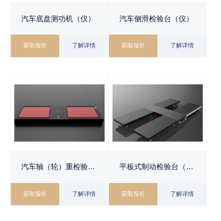
汽车底盘测功机（仪）
汽车侧滑检验台（仪）
获取报价
了解详情
获取报价
了解详情
汽车轴（轮）重检验台（仪）
平板式制动检验台（仪）
获取报价
了解详情
获取报价
了解详情