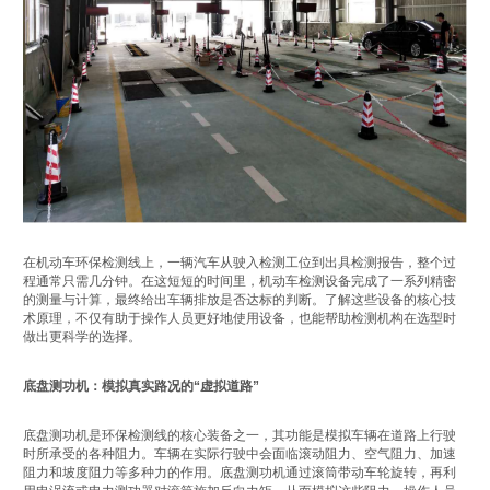
在机动车环保检测线上，一辆汽车从驶入检测工位到出具检测报告，整个过
程通常只需几分钟。在这短短的时间里，机动车检测设备完成了一系列精密
的测量与计算，最终给出车辆排放是否达标的判断。了解这些设备的核心技
术原理，不仅有助于操作人员更好地使用设备，也能帮助检测机构在选型时
做出更科学的选择。
底盘测功机：模拟真实路况的“虚拟道路”
底盘测功机是环保检测线的核心装备之一，其功能是模拟车辆在道路上行驶
时所承受的各种阻力。车辆在实际行驶中会面临滚动阻力、空气阻力、加速
阻力和坡度阻力等多种力的作用。底盘测功机通过滚筒带动车轮旋转，再利