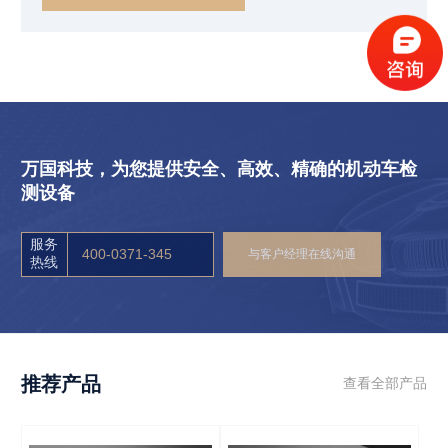
万国科技，为您提供安全、高效、精确的机动车检
测设备
服务
400-0371-345
与客户经理在线沟通
热线
推荐产品
查看全部产品